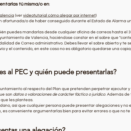
entarlas tú misma/o en
:
Valencia
(ver
videotutorial cómo alegar por internet
)
tan afortunada/o de haber conseguido durante el Estado de Alarma un
ién puedes mandarlas desde cualquier oficina de correos hasta el 3 de
Ayuntamiento de Valencia, haciéndose constar en el sobre que "conti
lidad de Correo administrativo. Debes llevar el sobre abierto y te 
vío y el contenido, en este caso no es obligatorio quedarse una copia,
es al PEC y quién puede presentarlas?
ntamiento al respecto del Plan que pretenden perpetrar ejecutar y
que son
datos o valoraciones de carácter fáctico o jurídico
. Además de 
 que les planteas.
adano, así que cualquier persona puede presentar alegaciones y no
e, es conveniente argumentarlas bien para evitar errores o que no te
entas una alegación?