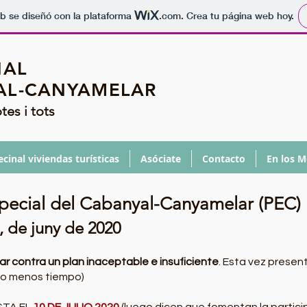
b se diseñó con la plataforma
.com
. Crea tu página web hoy.
NAL
AL-CANYAMELAR
tes i tots
cinal viviendas turísticas
Asóciate
Contacto
En los M
Especial del Cabanyal-Canyamelar (PEC)
, de juny de 2020
r contra un plan inaceptable e insuficiente
. Esta vez prese
do menos tiempo)