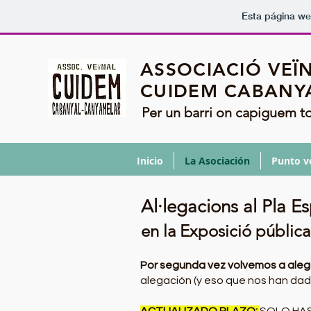
Esta página we
ASSOCIACIÓ VEÏ
CUIDEM CABANY
Per un barri on capiguem to
Inicio
La Asociación
Punto ve
Al·legacions al Pla 
en la Exposició pública
Por segunda vez volvemos a alega
alegación (y eso que nos han da