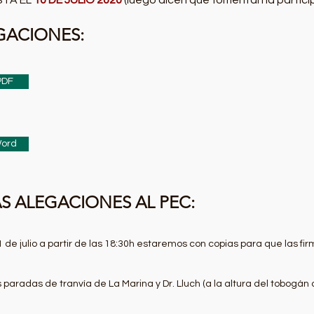
STA EL
10 DE JULIO 2020
(luego dicen que fomentan la partic
GACIONES:
PDF
Word
S ALEGACIONES AL PEC:
 1 de julio a partir de las 18:30h estaremos con copias para que las fi
s paradas de tranvía de La Marina y Dr. Lluch (a la altura del tobogán 