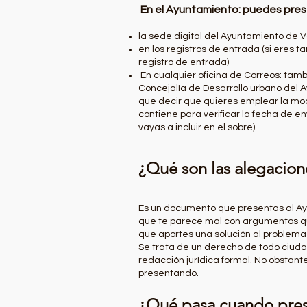
En el Ayuntamiento: puedes pres
la
sede digital del Ayuntamiento de 
en los registros de entrada (si eres 
registro de entrada)​
En cualquier oficina de Correos: tamb
Concejalía de Desarrollo urbano del 
que decir que quieres emplear la moda
contiene para verificar la fecha de en
vayas a incluir en el sobre).
¿Qué son las alegacion
Es un documento que presentas al Ayu
que te parece mal con argumentos 
que aportes una solución al problema
Se trata de un derecho de todo ciud
redacción jurídica formal. No obstant
presentando.
¿Qué pasa cuando pres