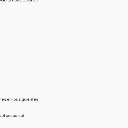
ipación ciudadana)
rmes en los siguientes
del cocodrilo)