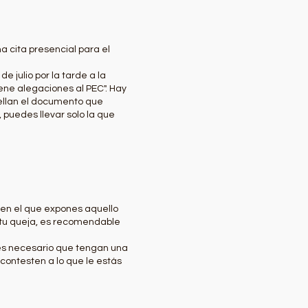
a cita presencial para el
 julio por la tarde a la
ene alegaciones al PEC". Hay
sellan el documento que
 puedes llevar solo la que
 en el que expones aquello
tu queja, es recomendable
 es necesario que tengan una
 contesten a lo que le estás